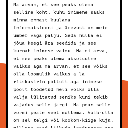
Ma arvan, et see peaks olema
selline koht, kuhu inimene saaks
minna ennast kuulama.
Informatsiooni ja ärevust on meie
ümber väga palju. Seda hulka ei
jõua keegi ära seedida ja see
kurnab inimese vaimu. Ma ei arva,
et see peaks olema absoluutne
vaikus aga ma arvan, et see võiks
olla loomulik vaikus a la
ritskasirin põllult aga inimese
poolt toodetud heli võiks olla
välja lülitatud seniks kuni tekib
vajadus selle järgi. Ma pean selle
vormi peale veel mõtlema. Võib-olla
on sel telgi või kookon-kiige kuju,