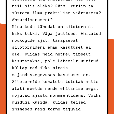
neil siis oleks? Rütm, rutiin ja
süsteem ilma praktilise väärtuseta?
Absurdimonument?
Minu kodu lähedal on silotornid,
kaks tükki. Väga jõulised. Ehitatud
nõukogude ajal, tänapäeval
silotornidena enam kasutusel ei
ole. Kuidas neid hetkel täpselt
kasutatakse, pole lähemalt uurinud.
Küllap nad ikka mingis
majandustegevuses kasutuses on.
Silotornide kohalolu tuletab mulle
alati meelde nende ehitamise aega,
mõjuvad ajastu monumentidena. Võiks
muidugi küsida, kuidas teised
inimesed neid torne tajuvad.