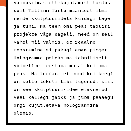
vaimusilmas ettekujutamist tundus
sõit Tallinn-Tartu maanteel ilma
nende skulptuurideta kuidagi lage
ja tühi… Ma teen oma peas taolisi
projekte väga sageli, need on seal
vahel nii valmis, et reaalne
teostamine ei pakugi enam pinget.
Hologramme poleks ma tehniliselt
võimeline teostama mujal kui oma
peas. Ma loodan, et nüüd kui keegi
on selle teksti läbi lugenud, siis
on see skulptuuri-idee elavnenud
veel kellegi jaoks ja juba peaaegu
ongi kujutletava hologrammina
olemas.