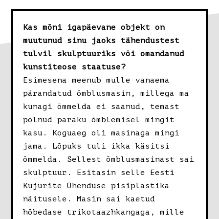
Kas mõni igapäevane objekt on
muutunud sinu jaoks tähendustest
tulvil skulptuuriks või omandanud
kunstiteose staatuse?
Esimesena meenub mulle vanaema
pärandatud õmblusmasin, millega ma
kunagi õmmelda ei saanud, temast
polnud paraku õmblemisel mingit
kasu. Koguaeg oli masinaga mingi
jama. Lõpuks tuli ikka käsitsi
õmmelda. Sellest õmblusmasinast sai
skulptuur. Esitasin selle Eesti
Kujurite Ühenduse pisiplastika
näitusele. Masin sai kaetud
hõbedase trikotaazhkangaga, mille