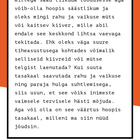
millega saad liikuda loodusesse aga
võib-olla hoopis säästlikum ja
oleks mingi rahu ja vaikuse müts
või kaitsev kiiver, mille abil
endale see keskkond lihtsa vaevaga
tekitada. Ehk oleks väga suure
tiheasustusega kohtades võimalik
selliseid kiivreid või mütse
telgist laenutada? Kui suuta
tasakaal saavutada rahu ja vaikuse
ning paraja hulga suhtlemisega,
siis usun, et see võiks inimeste
vaimsele tervisele hästi mõjuda.
Aga või olla on see väärtus hoopis
tasakaal, milleni ma siin nüüd
jõudsin.