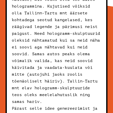
hologrammina. Kujutised võiksid
olla Tallinn-Tartu mnt äärsete
kohtadega seotud kangelased, kes
räägivad legende ja pärimusi neist
paigust. Need hologramm-skulptuurid
oleksid nähtamatud kui sa neid näha
ei soovi aga nähtavad kui neid
soovid. Samas autos peaks olema
võimalik valida, kas neid soovid
käivitada ja vaadata-kuulata või
mitte (autojuhi jaoks roolis
tõenäoliselt häiriv). Tallin-Tartu
mnt elav hologramm-skulptuuride
teos oleks meelelahutuslik ning
samas hariv.
Pärast selle idee genereerimist ja