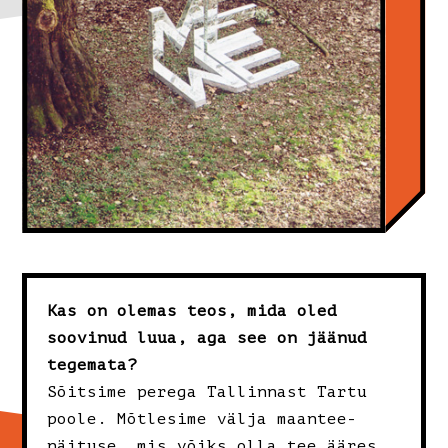
Kas on olemas teos, mida oled
soovinud luua, aga see on jäänud
tegemata?
Sõitsime perega Tallinnast Tartu
poole. Mõtlesime välja maantee-
näituse, mis võiks olla tee ääres