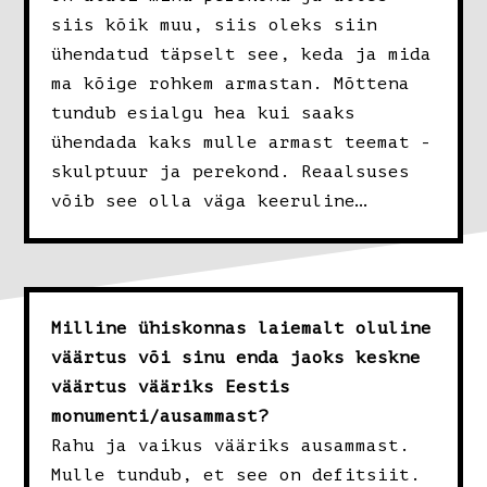
siis kõik muu, siis oleks siin
ühendatud täpselt see, keda ja mida
ma kõige rohkem armastan. Mõttena
tundub esialgu hea kui saaks
ühendada kaks mulle armast teemat -
skulptuur ja perekond. Reaalsuses
võib see olla väga keeruline…
Milline ühiskonnas laiemalt oluline
väärtus või sinu enda jaoks keskne
väärtus vääriks Eestis
monumenti/ausammast?
Rahu ja vaikus vääriks ausammast.
Mulle tundub, et see on defitsiit.