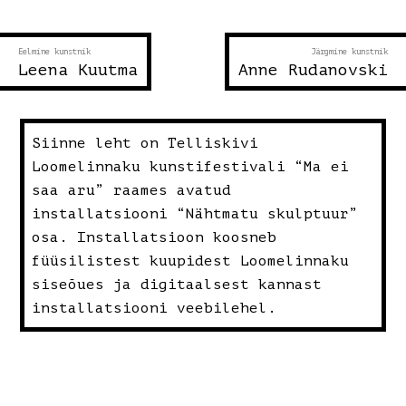
Eelmine kunstnik
Järgmine kunstnik
Leena Kuutma
Anne Rudanovski
Siinne leht on Telliskivi
Loomelinnaku kunstifestivali “Ma ei
saa aru” raames avatud
installatsiooni “Nähtmatu skulptuur”
osa. Installatsioon koosneb
füüsilistest kuupidest Loomelinnaku
siseõues ja digitaalsest kannast
installatsiooni veebilehel.