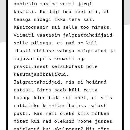
õmblesin masina vormi järgi
käsitsi. Kuidagi hea meel oli, et
temaga midagi ikka teha sai.
Käsitöömasin sai selle töö nimeks.
Viimati vaatasin jalgrattahoidjaid
selle pilguga, et nad on küll
ilusti ühtlase vahega paigutatud ja
mõjuvad üpris kenasti aga
praktilisest seisukohast pole
kasutajasõbralikud.
Jalgrattahoidjad, mis ei hoidnud
ratast. Sinna saab küll ratta
lukuga kinnitada sel moel, et siis
rattaluku kinnitus hoiaks ratast
püsti. Kas neil oleks siis rohkem
mõtet kui nad oleksid hoone juures
esitletud kui skulptuur? Mis mõte