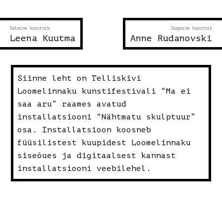
Eelmine kunstnik
Järgmine kunstnik
Leena Kuutma
Anne Rudanovski
Siinne leht on Telliskivi
Loomelinnaku kunstifestivali “Ma ei
saa aru” raames avatud
installatsiooni “Nähtmatu skulptuur”
osa. Installatsioon koosneb
füüsilistest kuupidest Loomelinnaku
siseõues ja digitaalsest kannast
installatsiooni veebilehel.