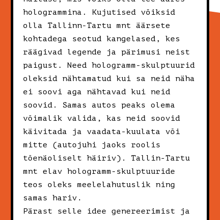
hologrammina. Kujutised võiksid
olla Tallinn-Tartu mnt äärsete
kohtadega seotud kangelased, kes
räägivad legende ja pärimusi neist
paigust. Need hologramm-skulptuurid
oleksid nähtamatud kui sa neid näha
ei soovi aga nähtavad kui neid
soovid. Samas autos peaks olema
võimalik valida, kas neid soovid
käivitada ja vaadata-kuulata või
mitte (autojuhi jaoks roolis
tõenäoliselt häiriv). Tallin-Tartu
mnt elav hologramm-skulptuuride
teos oleks meelelahutuslik ning
samas hariv.
Pärast selle idee genereerimist ja