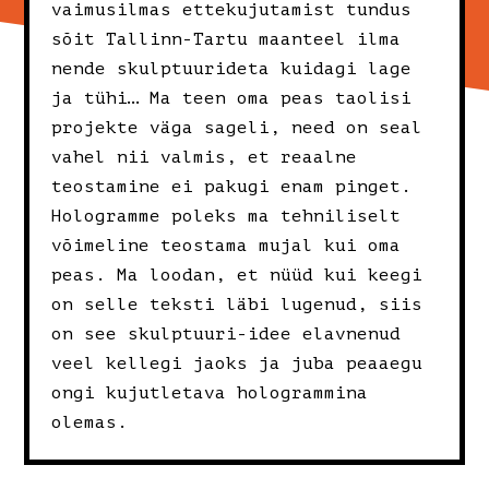
vaimusilmas ettekujutamist tundus
sõit Tallinn-Tartu maanteel ilma
nende skulptuurideta kuidagi lage
ja tühi… Ma teen oma peas taolisi
projekte väga sageli, need on seal
vahel nii valmis, et reaalne
teostamine ei pakugi enam pinget.
Hologramme poleks ma tehniliselt
võimeline teostama mujal kui oma
peas. Ma loodan, et nüüd kui keegi
on selle teksti läbi lugenud, siis
on see skulptuuri-idee elavnenud
veel kellegi jaoks ja juba peaaegu
ongi kujutletava hologrammina
olemas.