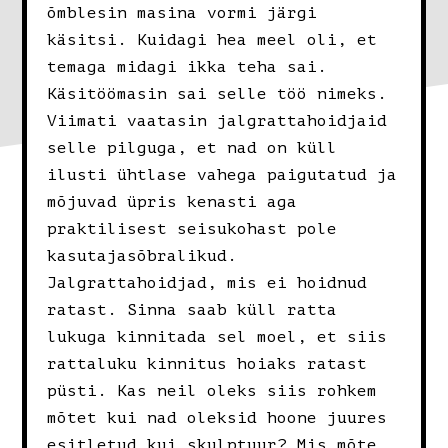
õmblesin masina vormi järgi
käsitsi. Kuidagi hea meel oli, et
temaga midagi ikka teha sai.
Käsitöömasin sai selle töö nimeks.
Viimati vaatasin jalgrattahoidjaid
selle pilguga, et nad on küll
ilusti ühtlase vahega paigutatud ja
mõjuvad üpris kenasti aga
praktilisest seisukohast pole
kasutajasõbralikud.
Jalgrattahoidjad, mis ei hoidnud
ratast. Sinna saab küll ratta
lukuga kinnitada sel moel, et siis
rattaluku kinnitus hoiaks ratast
püsti. Kas neil oleks siis rohkem
mõtet kui nad oleksid hoone juures
esitletud kui skulptuur? Mis mõte