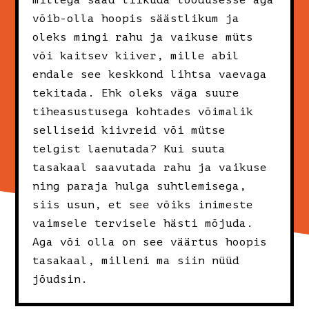
millega saad liikuda loodusesse aga
võib-olla hoopis säästlikum ja
oleks mingi rahu ja vaikuse müts
või kaitsev kiiver, mille abil
endale see keskkond lihtsa vaevaga
tekitada. Ehk oleks väga suure
tiheasustusega kohtades võimalik
selliseid kiivreid või mütse
telgist laenutada? Kui suuta
tasakaal saavutada rahu ja vaikuse
ning paraja hulga suhtlemisega,
siis usun, et see võiks inimeste
vaimsele tervisele hästi mõjuda.
Aga või olla on see väärtus hoopis
tasakaal, milleni ma siin nüüd
jõudsin.