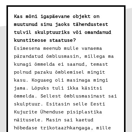
Kas mõni igapäevane objekt on
muutunud sinu jaoks tähendustest
tulvil skulptuuriks või omandanud
kunstiteose staatuse?
Esimesena meenub mulle vanaema
pärandatud õmblusmasin, millega ma
kunagi õmmelda ei saanud, temast
polnud paraku õmblemisel mingit
kasu. Koguaeg oli masinaga mingi
jama. Lõpuks tuli ikka käsitsi
õmmelda. Sellest õmblusmasinast sai
skulptuur. Esitasin selle Eesti
Kujurite Ühenduse pisiplastika
näitusele. Masin sai kaetud
hõbedase trikotaazhkangaga, mille