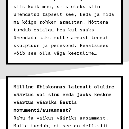
siis kõik muu, siis oleks siin
ühendatud täpselt see, keda ja mida
ma kõige rohkem armastan. Mõttena
tundub esialgu hea kui saaks
ühendada kaks mulle armast teemat -
skulptuur ja perekond. Reaalsuses
võib see olla väga keeruline…
Milline ühiskonnas laiemalt oluline
väärtus või sinu enda jaoks keskne
väärtus vääriks Eestis
monumenti/ausammast?
Rahu ja vaikus vääriks ausammast.
Mulle tundub, et see on defitsiit.