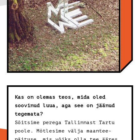
Kas on olemas teos, mida oled
soovinud luua, aga see on jäänud
tegemata?
Sõitsime perega Tallinnast Tartu
poole. Mõtlesime välja maantee-
näituse, mis võiks olla tee ääres