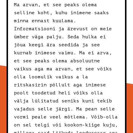
Ma arvan, et see peaks olema
selline koht, kuhu inimene saaks
minna ennast kuulama.
Informatsiooni ja ärevust on meie
ümber väga palju. Seda hulka ei
jõua keegi ära seedida ja see
kurnab inimese vaimu. Ma ei arva,
et see peaks olema absoluutne
vaikus aga ma arvan, et see võiks
olla loomulik vaikus a la
ritskasirin põllult aga inimese
poolt toodetud heli võiks olla
välja lülitatud seniks kuni tekib
vajadus selle järgi. Ma pean selle
vormi peale veel mõtlema. Võib-olla
on sel telgi või kookon-kiige kuju,