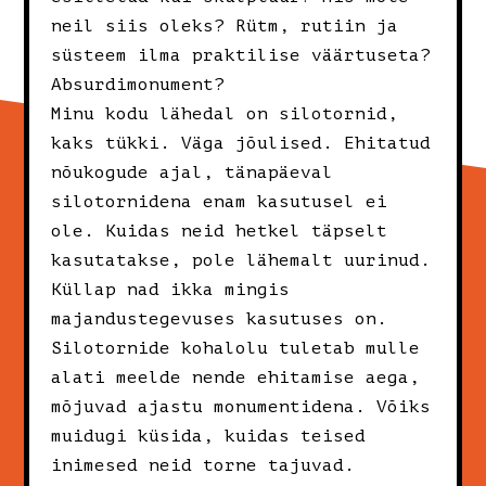
neil siis oleks? Rütm, rutiin ja
süsteem ilma praktilise väärtuseta?
Absurdimonument?
Minu kodu lähedal on silotornid,
kaks tükki. Väga jõulised. Ehitatud
nõukogude ajal, tänapäeval
silotornidena enam kasutusel ei
ole. Kuidas neid hetkel täpselt
kasutatakse, pole lähemalt uurinud.
Küllap nad ikka mingis
majandustegevuses kasutuses on.
Silotornide kohalolu tuletab mulle
alati meelde nende ehitamise aega,
mõjuvad ajastu monumentidena. Võiks
muidugi küsida, kuidas teised
inimesed neid torne tajuvad.